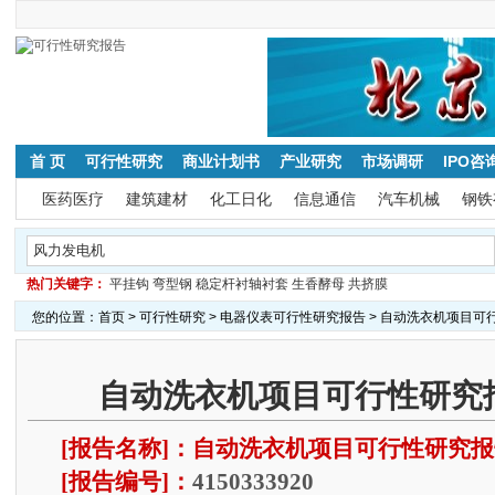
首 页
可行性研究
商业计划书
产业研究
市场调研
IPO咨
医药医疗
建筑建材
化工日化
信息通信
汽车机械
钢铁
热门关键字：
平挂钩
弯型钢
稳定杆衬轴衬套
生香酵母
共挤膜
您的位置：
首页
>
可行性研究
>
电器仪表可行性研究报告
> 自动洗衣机项目可
自动洗衣机项目可行性研究报
[报告名称]：自动洗衣机项目可行性研究
[报告编号]：
4150333920