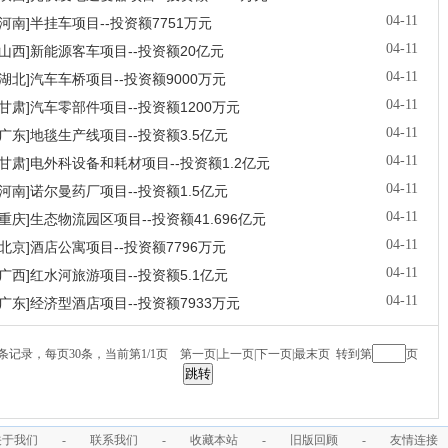
04-11
[河南]半挂车项目--投资额7751万元
04-11
[山西]新能源客车项目--投资额20亿元
04-11
[湖北]汽车车桥项目--投资额9000万元
04-11
[甘肃]汽车零部件项目--投资额1200万元
04-11
[广东]地毯生产线项目--投资额3.5亿元
04-11
[甘肃]电外科设备和耗材项目--投资额1.2亿元
04-11
[河南]诺尔曼药厂项目--投资额1.5亿元
04-11
[重庆]生态物流园区项目--投资额41.696亿元
04-11
[北京]酒店公寓项目--投资额7796万元
04-11
[广西]红水河旅游项目--投资额5.1亿元
04-11
[广东]经济型酒店项目--投资额7933万元
5条记录，每页30条，当前第
1
/
1
页
第一页
|
上一页
|
下一页
|
最末页
转到第
页
关于我们
-
联系我们
-
收藏本站
-
旧版回顾
-
友情连接