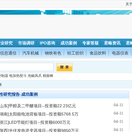
关
产业研究
市场调研
IPO咨询
成功案例
专家答疑
君略资讯
君
信息通信
汽车机械
钢铁有色
轻工纺织
食品饮料
电器仪表
控制器
电加热熨斗
泡椒风爪
精煅棒
例
性研究报告-成功案例
04-11
[山东]甲醇及二甲醚项目--投资额22.23亿元
04-11
[湖南]太阳能电池背板项目--投资额5768.5万
04-11
[浙江]LED节能灯项目--投资额6000万元
04-11
[陕西]光伏发电逆变器项目--投资额9850万元