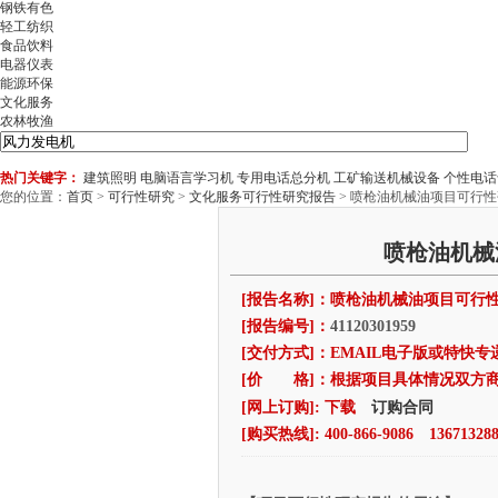
钢铁有色
轻工纺织
食品饮料
电器仪表
能源环保
文化服务
农林牧渔
热门关键字：
建筑照明
电脑语言学习机
专用电话总分机
工矿输送机械设备
个性电话
您的位置：
首页
>
可行性研究
>
文化服务可行性研究报告
> 喷枪油机械油项目可行
喷枪油机械
[报告名称]：喷枪油机械油项目可行
[报告编号]：
41120301959
[交付方式]：EMAIL电子版或特快专
[价 格]：根据项目具体情况双方
订购合同
[网上订购]: 下载
[购买热线]: 400-866-9086 136713288