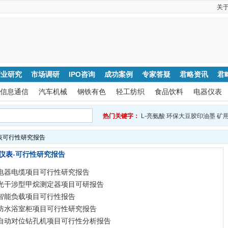
关
产业研究
市场调研
IPO咨询
成功案例
专家答疑
君略资讯
君
信息通信
汽车机械
钢铁有色
轻工纺织
食品饮料
电器仪表
热门关键字：
L-亮氨酸
环保大豆胶印油墨
矿
表可行性研究报告
可行性研究报告
仪表-
电器电缆项目可行性研究报告
光干涉型甲烷测定器项目可研报告
智能负载项目可行性报告
防水浴室柜项目可行性研究报告
自动对位钻孔机项目可行性分析报告