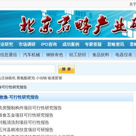
关
产业研究
市场调研
IPO咨询
成功案例
专家答疑
君略资讯
君
信息通信
汽车机械
钢铁有色
轻工纺织
食品饮料
电器仪表
负压抽吸机
聚氨酯硬泡
小动物
输液胶塞
渔可行性研究报告
可行性研究报告
牧渔-
农房预制构件项目可行性研究报告
粮食五金项目可行性研究报告
料瓶清洗剂项目可行性报告
五河县精准扶贫项目可研报告